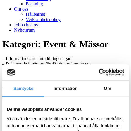
Packning
Om oss
Hållbarhet
Verksamhetspolicy
Jobba hos oss
Nyhetsrum
Kategori:
Event & Mässor
– Informations- och utbildningsdagar.
– Deltagande i mässor, föreläsningar, kundevent.
EBP Open 2026 – Välkommen till en dag
med golf, nätverkande och gemenskap
Samtycke
Information
Om
Aktuellt hos EBP Den 22 augusti 2026 är det återigen dags för EBP
Denna webbplats använder cookies
Open – en uppskattad golftävling som samlar kunder,
samarbetspartners och företag från Olofström, Blekinge och södra
Vi använder enhetsidentifierare för att anpassa innehållet
Sverige för en dag på golfbanan. Tävlingen spelas på natursköna
och annonserna till användarna, tillhandahålla funktioner
Boa Golfklubb utanför Olofström och erbjuder en härlig