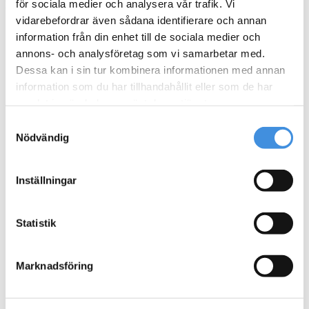
för sociala medier och analysera vår trafik. Vi
kombination av golf, gemenskap och nya möten. Oavsett […]
vidarebefordrar även sådana identifierare och annan
information från din enhet till de sociala medier och
annons- och analysföretag som vi samarbetar med.
Dessa kan i sin tur kombinera informationen med annan
information som du har tillhandahållit eller som de har
Adress
samlat in när du har använt deras tjänster.
Samtyckesval
Agrasjövägen 3-5
Nödvändig
Box 34
Inställningar
293 21 Olofström
Kontakt
Statistik
info@ebp.se
Marknadsföring
0454-30 17 00
Navigation