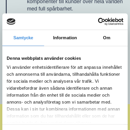
komponenter till kunder över hela världen
med full spårbarhet.
Miljömedvetenhet i varje led:
Vi arbetar
aktivt för att minska vår miljöpåverkan
genom att optimera transporter och
Samtycke
Information
Om
erbjuda hållbara logistiklösningar som
sparar både pengar och resurser.
Denna webbplats använder cookies
Vi använder enhetsidentifierare för att anpassa innehållet
och annonserna till användarna, tillhandahålla funktioner
för sociala medier och analysera vår trafik. Vi
vidarebefordrar även sådana identifierare och annan
information från din enhet till de sociala medier och
annons- och analysföretag som vi samarbetar med.
Dessa kan i sin tur kombinera informationen med annan
information som du har tillhandahållit eller som de har
samlat in när du har använt deras tjänster.