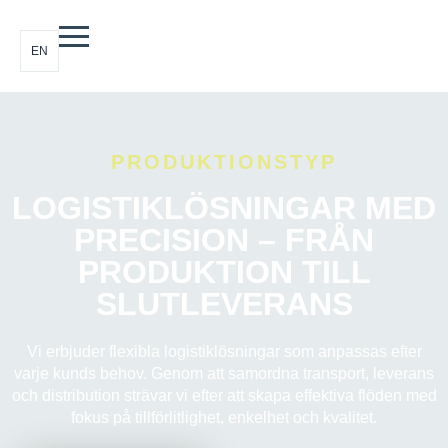
EN
PRODUKTIONSTYP
LOGISTIKLÖSNINGAR MED
PRECISION – FRÅN
PRODUKTION TILL
SLUTLEVERANS
Vi erbjuder flexibla logistiklösningar som anpassas efter
varje kunds behov. Genom att samordna transport, leverans
och distribution strävar vi efter att skapa effektiva flöden med
fokus på tillförlitlighet, enkelhet och kvalitet.