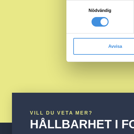
Samtyckesval
Nödvändig
Avvisa
VILL DU VETA MER?
HÅLLBARHET I F