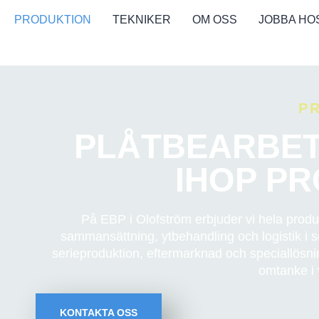
PRODUKTION
TEKNIKER
OM OSS
JOBBA HO
P
PLÅTBEARBET
IHOP P
På EBP i Olofström erbjuder vi hela produ
sammansättning, ytbehandling och logistik i s
serieproduktion, eftermarknad och speciallösnin
omtanke i v
KONTAKTA OSS