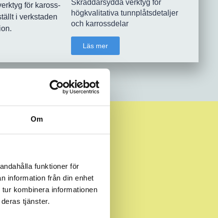
Skräddarsydda verktyg för
högkvalitativa tunnplåtsdetaljer
och karrossdelar
Läs mer
Om
andahålla funktioner för
UNDER
n information från din enhet
 tur kombinera informationen
deras tjänster.