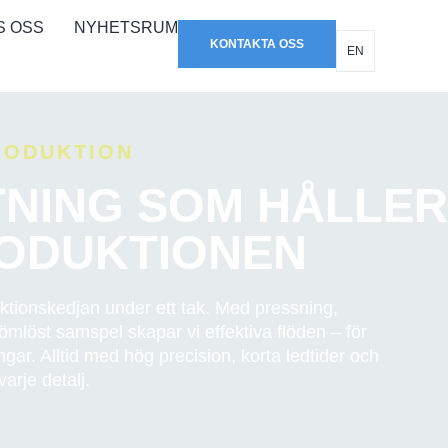
S OSS
NYHETSRUM
KONTAKTA OSS
EN
RODUKTION
NING SOM HÅLLER
RODUKTIONEN
ktionskedjan under ett tak. Med pressning,
ömlöst samspel skapar vi effektiva flöden – för
gar. Alltid med hög precision, korta ledtider och
arje detalj.