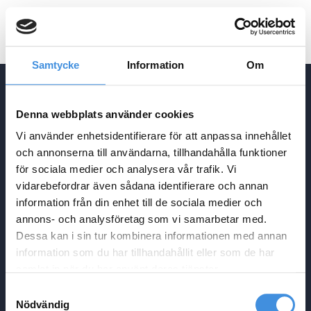
EN
Samtycke
Information
Om
Denna webbplats använder cookies
ADRESS
Vi använder enhetsidentifierare för att anpassa innehållet
Agrasjövägen 3-5
och annonserna till användarna, tillhandahålla funktioner
Box 34
för sociala medier och analysera vår trafik. Vi
293 21 Olofström
vidarebefordrar även sådana identifierare och annan
KONTAKT
information från din enhet till de sociala medier och
info@ebp.se
annons- och analysföretag som vi samarbetar med.
Dessa kan i sin tur kombinera informationen med annan
0454-30 17 00
NAVIGATION
information som du har tillhandahållit eller som de har
Hem
samlat in när du har använt deras tjänster.
Produktion
Samtyckesval
Tekniker
Om oss
Nödvändig