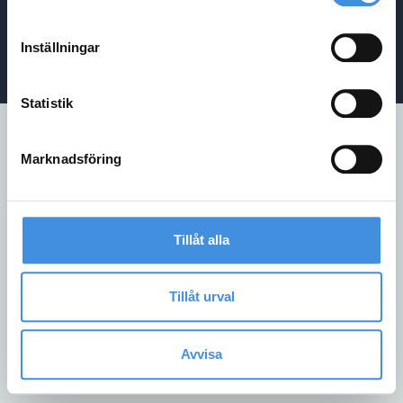
Kontakt
Inställningar
Integritetspolicy
/
Cookiepolicy
/
Visselblåsarpolicy
Statistik
Marknadsföring
Tillåt alla
Tillåt urval
Avvisa