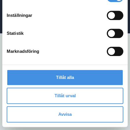
Kontakt
Inställningar
Integritetspolicy
/
Cookiepolicy
/
Visselblåsarpolicy
Statistik
Marknadsföring
Tillåt alla
Tillåt urval
Avvisa