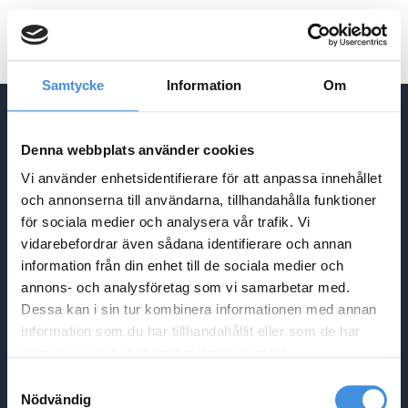
EN
Samtycke
Information
Om
Denna webbplats använder cookies
ADRESS
Vi använder enhetsidentifierare för att anpassa innehållet
Agrasjövägen 3-5
och annonserna till användarna, tillhandahålla funktioner
Box 34
för sociala medier och analysera vår trafik. Vi
293 21 Olofström
vidarebefordrar även sådana identifierare och annan
KONTAKT
information från din enhet till de sociala medier och
info@ebp.se
annons- och analysföretag som vi samarbetar med.
Dessa kan i sin tur kombinera informationen med annan
0454-30 17 00
NAVIGATION
information som du har tillhandahållit eller som de har
Hem
samlat in när du har använt deras tjänster.
Produktion
Samtyckesval
Tekniker
Om oss
Nödvändig