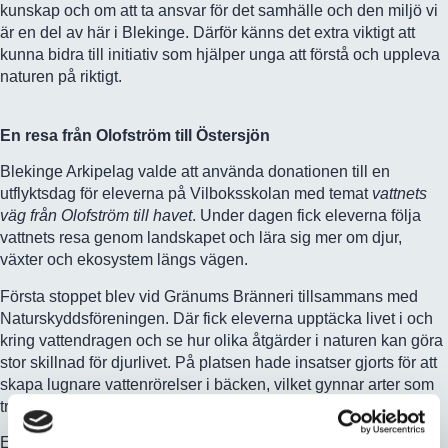
kunskap och om att ta ansvar för det samhälle och den miljö vi
är en del av här i Blekinge. Därför känns det extra viktigt att
kunna bidra till initiativ som hjälper unga att förstå och uppleva
naturen på riktigt.
En resa från Olofström till Östersjön
Blekinge Arkipelag valde att använda donationen till en
utflyktsdag för eleverna på Vilboksskolan med temat
vattnets
väg från Olofström till havet
. Under dagen fick eleverna följa
vattnets resa genom landskapet och lära sig mer om djur,
växter och ekosystem längs vägen.
Första stoppet blev vid Gränums Bränneri tillsammans med
Naturskyddsföreningen. Där fick eleverna upptäcka livet i och
kring vattendragen och se hur olika åtgärder i naturen kan göra
stor skillnad för djurlivet. På platsen hade insatser gjorts för att
skapa lugnare vattenrörelser i bäcken, vilket gynnar arter som
trivs där vattnet växlar mellan strömmande och lugnare partier.
En av dagens stora upptäckter blev bäcknejonögat – en av