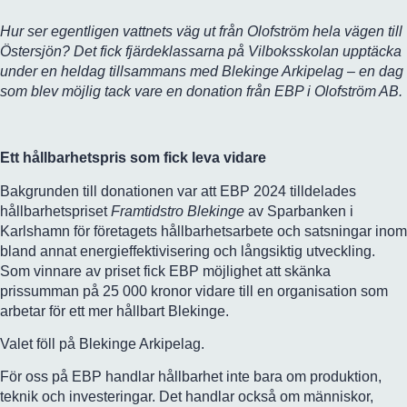
Hur ser egentligen vattnets väg ut från Olofström hela vägen till
Östersjön? Det fick fjärdeklassarna på Vilboksskolan upptäcka
under en heldag tillsammans med Blekinge Arkipelag – en dag
som blev möjlig tack vare en donation från EBP i Olofström AB.
Ett hållbarhetspris som fick leva vidare
Bakgrunden till donationen var att EBP 2024 tilldelades
hållbarhetspriset
Framtidstro Blekinge
av Sparbanken i
Karlshamn för företagets hållbarhetsarbete och satsningar inom
bland annat energieffektivisering och långsiktig utveckling.
Som vinnare av priset fick EBP möjlighet att skänka
prissumman på 25 000 kronor vidare till en organisation som
arbetar för ett mer hållbart Blekinge.
Valet föll på Blekinge Arkipelag.
För oss på EBP handlar hållbarhet inte bara om produktion,
teknik och investeringar. Det handlar också om människor,